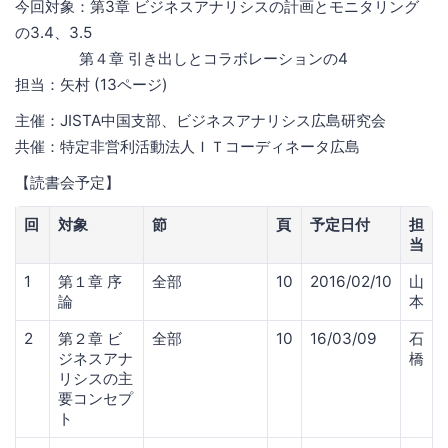
今回対象：第3章 ビジネスアナリシスの計画とモニタリング
の3.4、3.5
第４章 引き出しとコラボレーションの4
担当：矢村 (13ページ)
主催：JISTA中国支部、ビジネスアナリシス広島研究会
共催：特定非営利活動法人ＩＴコーディネータ広島
【読書会予定】
回
対象
節
頁
予定日付
担
当
1
第１章 序
全部
10
2016/02/10
山
論
本
2
第２章 ビ
全部
10
16/03/09
石
ジネスアナ
橋
リシスの主
要コンセプ
ト