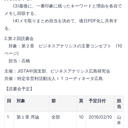
(3)最後に、一番印象に残ったキーワードと理由を各自で
メモし回収する。
(4)メモ取りまとめ担当を決めて、後日PDF化し共有す
る。
2.第２回読書会
対象：第２章 ビジネスアナリシスの主要コンセプト (10
ページ)
担当：石橋
主催：JISTA中国支部、ビジネスアナリシス広島研究会
共催：特定非営利活動法人ＩＴコーディネータ広島
【読書会予定】
回
対象
節
頁
予定日付
担
当
1
第１章 序論
全部
10
2016/02/10
山
本